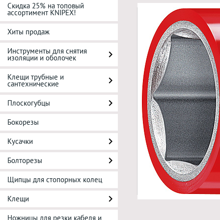
Скидка 25% на топовый
ассортимент KNIPEX!
Хиты продаж
Инструменты для снятия
изоляции и оболочек
Клещи трубные и
сантехнические
Плоскогубцы
Бокорезы
Кусачки
Болторезы
Щипцы для стопорных колец
Клещи
Ножницы для резки кабеля и