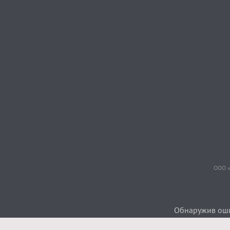
ООО «
Обнаружив ошиб